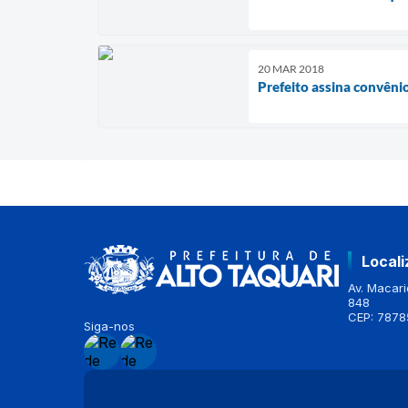
20 MAR 2018
Prefeito assina convênio
Local
Av. Macario
848
CEP: 7878
Siga-nos