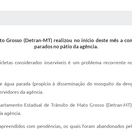
 MÍDIAS
RECEBA NOTÍCIAS
 Grosso (Detran-MT) realizou no início deste mês a com
parados no pátio da agência.
etas considerados inservíveis é um problema recorrente no
e água parada (propício à disseminação do mosquito da deng
ervidores da agência.
partamento Estadual de Trânsito de Mato Grosso (Detran-MT)
da agência.
apreendidos com pendências, os quais foram abandonados pe