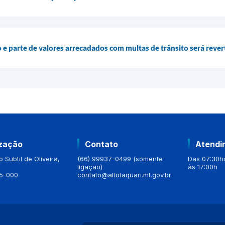
 e parte de valores arrecadados com multas de trânsito será rever
ização
Contato
Atendi
 Subtil de Oliveira,
(66) 99937-0499 (somente
Das 07:30hs
ligação)
às 17:00h
5-000
contato@altotaquari.mt.gov.br