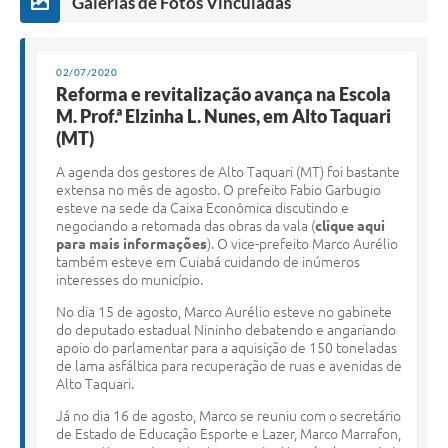
Galerias de Fotos Vinculadas
02/07/2020
Reforma e revitalização avança na Escola
M. Prof.ª Elzinha L. Nunes, em Alto Taquari
(MT)
A agenda dos gestores de Alto Taquari (MT) foi bastante
extensa no mês de agosto. O prefeito Fabio Garbugio
esteve na sede da Caixa Econômica discutindo e
negociando a retomada das obras da vala (
clique aqui
para mais informações
). O vice-prefeito Marco Aurélio
também esteve em Cuiabá cuidando de inúmeros
interesses do município.
No dia 15 de agosto, Marco Aurélio esteve no gabinete
do deputado estadual Nininho debatendo e angariando
apoio do parlamentar para a aquisição de 150 toneladas
de lama asfáltica para recuperação de ruas e avenidas de
Alto Taquari.
Já no dia 16 de agosto, Marco se reuniu com o secretário
de Estado de Educação Esporte e Lazer, Marco Marrafon,