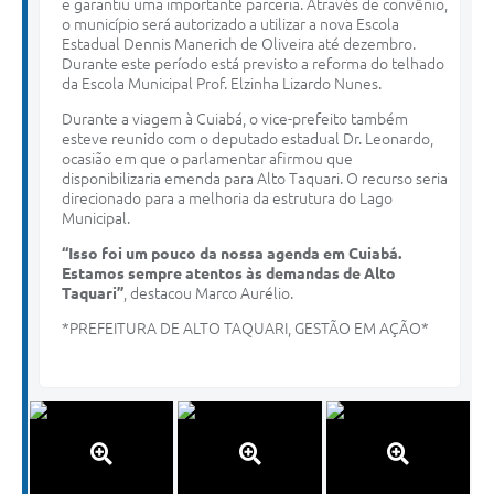
e garantiu uma importante parceria. Através de convênio,
o município será autorizado a utilizar a nova Escola
Estadual Dennis Manerich de Oliveira até dezembro.
Durante este período está previsto a reforma do telhado
da Escola Municipal Prof. Elzinha Lizardo Nunes.
Durante a viagem à Cuiabá, o vice-prefeito também
esteve reunido com o deputado estadual Dr. Leonardo,
ocasião em que o parlamentar afirmou que
disponibilizaria emenda para Alto Taquari. O recurso seria
direcionado para a melhoria da estrutura do Lago
Municipal.
“Isso foi um pouco da nossa agenda em Cuiabá.
Estamos sempre atentos às demandas de Alto
Taquari”
, destacou Marco Aurélio.
*PREFEITURA DE ALTO TAQUARI, GESTÃO EM AÇÃO*