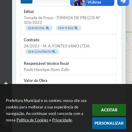
Edital
Tomada de Preço - TOMADA DE PREÇOS Nº
006/2023
VER EDITAL
VER ITENS
Contrato
28/2023 - M. A. FONTES VANO LTDA
VER CONTRATO
Responsável técnico fiscal
Paulo Henrique Alves Zolin
Valor da Obra
R$ 74.128,25
Prefeitura Municipal e os cookies: nosso site usa
cookies para melhorar a sua experiência de
ACEITAR
Execução da Obra
navegação. Ao continuar você concorda com a
nossa
Política de Cookies
e
Privacidade
.
PERSONALIZAR
Situação
Leaflet
| Data ©
OpenStreetMap
contributors,
ODbL 1.0.
EM ANDAMENTO