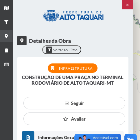
✕
+
×
−
Título
CONSTRUÇÃO DE UMA PRAÇA NO
TERMINAL RODOVIÁRIO DE ALTO
TAQUARI-MT
Detalhes da Obra
Categoria
Voltar ao Filtro
Infraestrutura
Situação
INFRAESTRUTURA
EM ANDAMENTO
CONSTRUÇÃO DE UMA PRAÇA NO TERMINAL
RODOVIÁRIO DE ALTO TAQUARI-MT
VER OBRA
Seguir
Avaliar
Informações Gerais