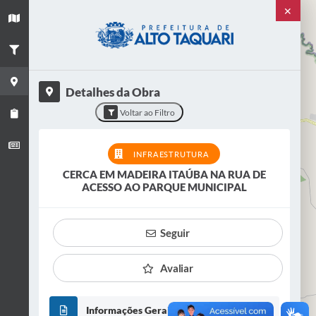
✕
+
−
×
Título
CERCA EM MADEIRA ITAÚBA NA RUA DE
ACESSO AO PARQUE MUNICIPAL
Detalhes da Obra
Categoria
Voltar ao Filtro
Infraestrutura
Situação
INFRAESTRUTURA
CONCLUÍDO
CERCA EM MADEIRA ITAÚBA NA RUA DE
ACESSO AO PARQUE MUNICIPAL
VER OBRA
Seguir
Avaliar
Informações Gerais