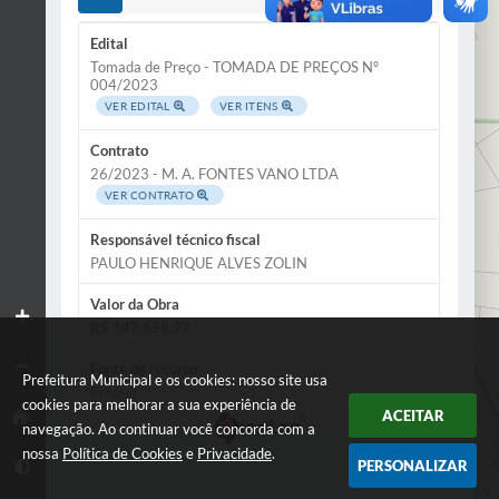
Edital
Tomada de Preço - TOMADA DE PREÇOS Nº
004/2023
VER EDITAL
VER ITENS
Contrato
26/2023 - M. A. FONTES VANO LTDA
VER CONTRATO
Responsável técnico fiscal
PAULO HENRIQUE ALVES ZOLIN
Valor da Obra
R$ 147.658,92
Fonte de recurso
Prefeitura Municipal e os cookies: nosso site usa
Próprio
cookies para melhorar a sua experiência de
ACEITAR
navegação. Ao continuar você concorda com a
Descrição
nossa
Política de Cookies
e
Privacidade
.
CONSTRUÇÃO DE CERCA EM MADEIRA ITAÚBA
PERSONALIZAR
NA RUA DE ACESSO AO PARQUE MUNICIPAL DE
Leaflet
| Data ©
OpenStreetMap
contributors,
ODbL 1.0.
ALTO TAQUARI-MT