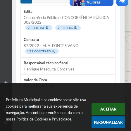
Edital
Concorrência Pública - CONCORRÊNCIA PÚBLICA
002/2022
VER EDITAL
VER ITENS
Contrato
87/2022 - M. A. FONTES VANO
VER CONTRATO
Responsável técnico fiscal
Henrique Mesquita Gonçalves
Valor da Obra
R$ 6.213.869,94
Prefeitura Municipal e os cookies: nosso site usa
cookies para melhorar a sua experiência de
ACEITAR
Execução da Obra
navegação. Ao continuar você concorda com a
nossa
Política de Cookies
e
Privacidade
.
PERSONALIZAR
Situação
Leaflet
| Data ©
OpenStreetMap
contributors,
ODbL 1.0.
EM ANDAMENTO