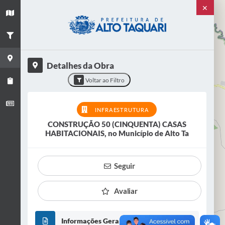
✕
+
×
−
Título
CONSTRUÇÃO 50 (CINQUENTA) CASAS
HABITACIONAIS, no Município de Alto Ta
Detalhes da Obra
Categoria
Voltar ao Filtro
Infraestrutura
Situação
INFRAESTRUTURA
EM ANDAMENTO
CONSTRUÇÃO 50 (CINQUENTA) CASAS
HABITACIONAIS, no Município de Alto Ta
VER OBRA
Seguir
Avaliar
Informações Gerais