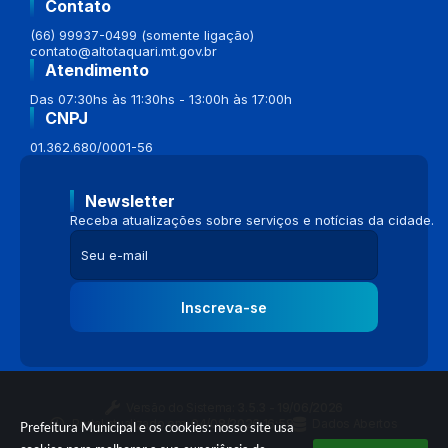
Contato
(66) 99937-0499 (somente ligação)
contato@altotaquari.mt.gov.br
Atendimento
Das 07:30hs às 11:30hs - 13:00h às 17:00h
CNPJ
01.362.680/0001-56
Newsletter
Receba atualizações sobre serviços e notícias da cidade.
Inscreva-se
Versão do Sistema:
3.5.3 - 19/06/2026
Portal atualizado em:
04/08/2026 16:58
Dados Abertos
Prefeitura Municipal e os cookies: nosso site usa