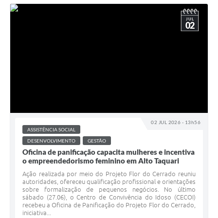
JUL
02
02 JUL 2026 - 13h56
ASSISTÊNCIA SOCIAL
DESENVOLVIMENTO
GESTÃO
Oficina de panificação capacita mulheres e incentiva
o empreendedorismo feminino em Alto Taquari
Ação realizada por meio do Projeto Flor do Cerrado reuniu
autoridades, ofereceu qualificação profissional e orientações
sobre formalização de pequenos negócios. No último
sábado (27.06), o Centro de Convivência do Idoso (CECOI)
recebeu a Oficina de Panificação do Projeto Flor do Cerrado,
iniciativa...