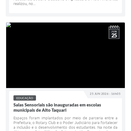
realizou, no...
JUN
25
25 JUN 2026 - 16h05
EDUCAÇÃO
Salas Sensoriais são inauguradas em escolas
municipais de Alto Taquari
Espaços foram implantados por meio de parceria entre a
Prefeitura, o Rotary Club e o Poder Judiciário para fortalecer
a inclusão e o desenvolvimento dos estudantes. Na noite da