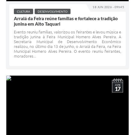
18 JUN 2026 - 09h45
CULTURA
DESENVOLVIMENTO
Arraiá da Feira reúne famílias e fortalece a tradição
junina em Alto Taquari
Evento reuniu famílias, valorizou os feirantes e levou música e
tradição junina à Feira Municipal Homero Alves Pereira. A
Secretaria Municipal de Desenvolvimento Econômico
realizou, no último dia 13 de junho, o Arraiá da Feira, na Feira
Municipal Homero Alves Pereira. O evento reuniu feirantes,
moradores...
JUN
17