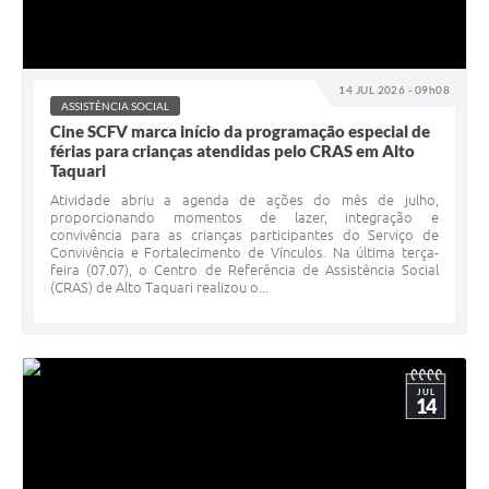
14 JUL 2026 - 09h08
ASSISTÊNCIA SOCIAL
Cine SCFV marca início da programação especial de
férias para crianças atendidas pelo CRAS em Alto
Taquari
Atividade abriu a agenda de ações do mês de julho,
proporcionando momentos de lazer, integração e
convivência para as crianças participantes do Serviço de
Convivência e Fortalecimento de Vínculos. Na última terça-
feira (07.07), o Centro de Referência de Assistência Social
(CRAS) de Alto Taquari realizou o...
JUL
14