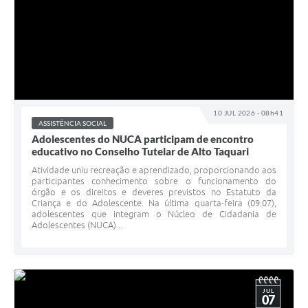
10 JUL 2026 - 08h41
ASSISTÊNCIA SOCIAL
Adolescentes do NUCA participam de encontro
educativo no Conselho Tutelar de Alto Taquari
Atividade uniu recreação e aprendizado, proporcionando aos
participantes conhecimento sobre o funcionamento do
órgão e os direitos e deveres previstos no Estatuto da
Criança e do Adolescente. Na última quarta-feira (09.07),
adolescentes que integram o Núcleo de Cidadania de
Adolescentes (NUCA)...
JUL
07