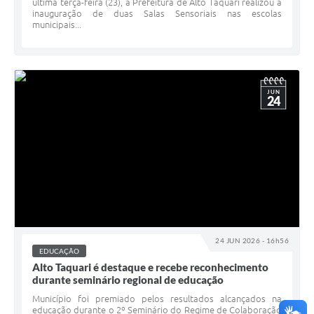
última terça-feira (23), a Prefeitura de Alto Taquari realizou a
inauguração de duas Salas Sensoriais nas escolas
municipais...
JUN
24
24 JUN 2026 - 16h56
EDUCAÇÃO
Alto Taquari é destaque e recebe reconhecimento
durante seminário regional de educação
Município foi premiado pelos resultados alcançados na
educação durante o 2º Seminário do Regime de Colaboração