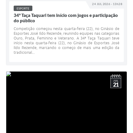
24 JUL 2026 - 13h28
ESPORTE
34ª Taça Taquari tem início com jogos e participação
do público
Competição começou nesta quarta-feira (22), no Ginásio de
Esportes José Ildo Rezende, reunindo equipes nas categorias
Ouro, Prata, Feminino e Veterano. A 34ª Taça Taquari teve
início nesta quarta-feira (22), no Ginásio de Esportes José
Ildo Rezende, marcando o começo de mais uma edição da
tradicional...
JUL
21