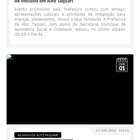
de vínculos em Alto Taquari
Evento promovido pela Prefeitura contou com almoço,
apresentações culturais e atividades de integração para
crianças, adolescentes, idosos e seus familiares. A Prefeitura
de Alto Taquari, com apoio da Secretaria Municipal de
Assistência Social e Cidadania, realizou no último sábado
(30.05) o Dia da...
JUN
01
01 JUN 2026 - 15h16
40 ANOS DE ALTO TAQUARI