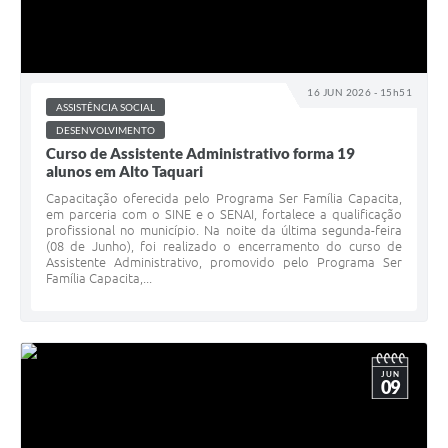
16 JUN 2026 - 15h51
ASSISTÊNCIA SOCIAL
DESENVOLVIMENTO
Curso de Assistente Administrativo forma 19
alunos em Alto Taquari
Capacitação oferecida pelo Programa Ser Família Capacita,
em parceria com o SINE e o SENAI, fortalece a qualificação
profissional no município. Na noite da última segunda-feira
(08 de Junho), foi realizado o encerramento do curso de
Assistente Administrativo, promovido pelo Programa Ser
Família Capacita,...
JUN
09