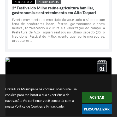
AGRICULTURA
AGROPECUÁRIA
2° Festival do Milho reúne agricultura familiar,
gastronomia e entretenimento em Alto Taquari
Evento movimentou o município durante todo o sábado com
feira de produtores locais, festival gastronômico e show
musical, fortalecendo a cultura e a valorização do campo. A
Prefeitura de Alto Taquari realizou no último sábado (30) o
tradicional Festival do Milho, evento que reuniu moradores,
produtores...
JUN
01
Prefeitura Municipal e os cookies: nosso site usa
cookies para melhorar a sua experiência de
ACEITAR
navegação. Ao continuar você concorda com a
nossa
Política de Cookies
e
Privacidade
.
PERSONALIZAR