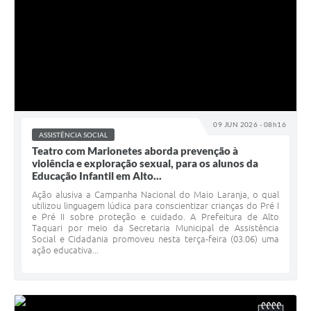
09 JUN 2026 - 08h16
ASSISTÊNCIA SOCIAL
Teatro com Marionetes aborda prevenção à
violência e exploração sexual, para os alunos da
Educação Infantil em Alto...
Ação alusiva a Campanha Nacional do Maio Laranja, o qual
utilizou linguagem lúdica para conscientizar crianças do Pré I
e Pré II sobre proteção e cuidado. A Prefeitura de Alto
Taquari por meio da Secretaria Municipal de Assistência
Social e Cidadania promoveu nesta terça-feira (03.06) uma
ação educativa...