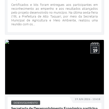
Certificados e kits foram entregues aos participantes em
reconhecimento ao empenho e aos resultados alcançados
pelo projeto desenvolvido no município. Na última sexta-feira
(19), a Prefeitura de Alto Taquari, por meio da Secretaria
Municipal de Agricultura e Meio Ambiente, realizou uma
reunião com os...
JUN
19
19 JUN 2026 - 11h18
DESENVOLVIMENTO
Secretaria de Desenvolvimento Econômico participa