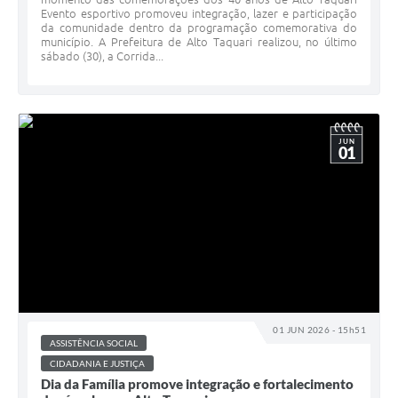
Evento esportivo promoveu integração, lazer e participação
da comunidade dentro da programação comemorativa do
município. A Prefeitura de Alto Taquari realizou, no último
sábado (30), a Corrida...
JUN
01
01 JUN 2026 - 15h51
ASSISTÊNCIA SOCIAL
CIDADANIA E JUSTIÇA
Dia da Família promove integração e fortalecimento