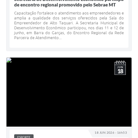
de encontro regional promovido pelo Sebrae MT
Capacitação fortalece o atendimento aos empreendedores e
amplia a qualidade dos serviços oferecidos pela Sala do
Empreendedor de Alto Taquari. A Secretaria Municipal de
Desenvolvimento Econômico participou, nos dias 11 e 12 de
junho, em Barra do Garças, do Encontro Regional da Rede
Parceira de Atendimento...
JUN
18
18 JUN 2026 - 16h53
ESPORTE