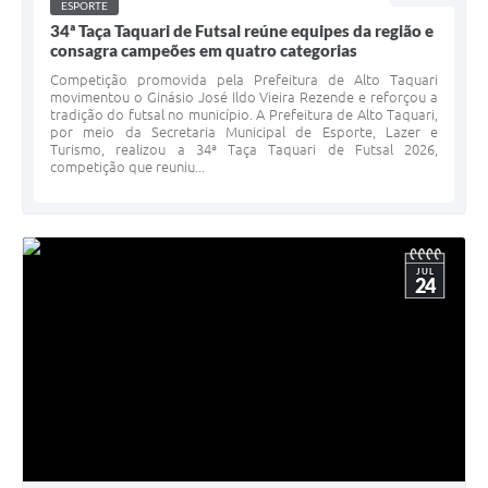
ESPORTE
34ª Taça Taquari de Futsal reúne equipes da região e
consagra campeões em quatro categorias
Competição promovida pela Prefeitura de Alto Taquari
movimentou o Ginásio José Ildo Vieira Rezende e reforçou a
tradição do futsal no município. A Prefeitura de Alto Taquari,
por meio da Secretaria Municipal de Esporte, Lazer e
Turismo, realizou a 34ª Taça Taquari de Futsal 2026,
competição que reuniu...
JUL
24