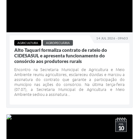
14 JUL 2026 - 09h03
AGRICULTURA
AGROPECUÁRIA
Alto Taquari formaliza contrato de rateio do
CIDESASUL e apresenta funcionamento do
consórcio aos produtores rurais
Encontro na Secretaria Municipal de Agricultura e Meio
Ambiente reuniu agricultores, esclareceu dúvidas e marcou a
assinatura do contrato que garante a participação do
município nas ações do consórcio. Na última terça-feira
(07.07), a Secretaria Municipal de Agricultura e Meio
Ambiente sediou a assinatura...
JUL
10