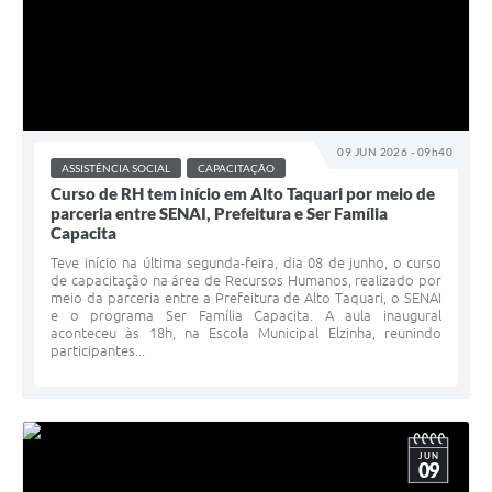
09 JUN 2026 - 09h40
ASSISTÊNCIA SOCIAL
CAPACITAÇÃO
Curso de RH tem início em Alto Taquari por meio de
parceria entre SENAI, Prefeitura e Ser Família
Capacita
Teve início na última segunda-feira, dia 08 de junho, o curso
de capacitação na área de Recursos Humanos, realizado por
meio da parceria entre a Prefeitura de Alto Taquari, o SENAI
e o programa Ser Família Capacita. A aula inaugural
aconteceu às 18h, na Escola Municipal Elzinha, reunindo
participantes...
JUN
09