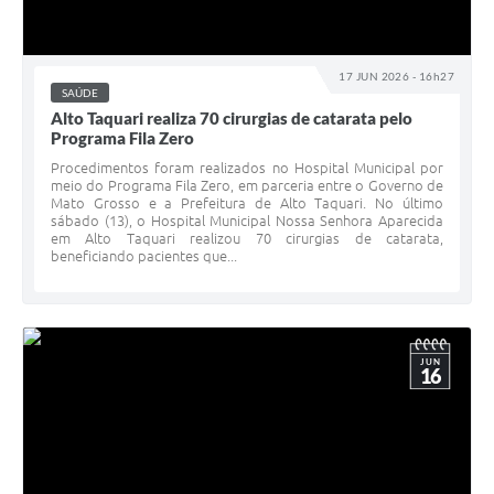
17 JUN 2026 - 16h27
SAÚDE
Alto Taquari realiza 70 cirurgias de catarata pelo
Programa Fila Zero
Procedimentos foram realizados no Hospital Municipal por
meio do Programa Fila Zero, em parceria entre o Governo de
Mato Grosso e a Prefeitura de Alto Taquari. No último
sábado (13), o Hospital Municipal Nossa Senhora Aparecida
em Alto Taquari realizou 70 cirurgias de catarata,
beneficiando pacientes que...
JUN
16