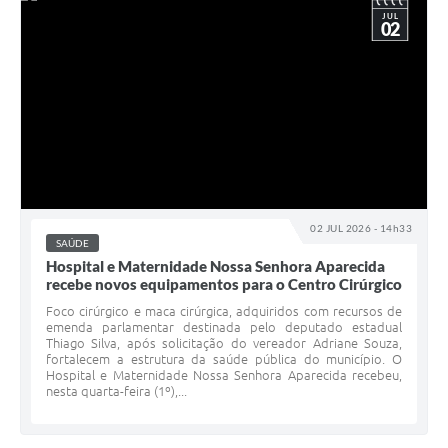
JUL
02
02 JUL 2026 - 14h33
SAÚDE
Hospital e Maternidade Nossa Senhora Aparecida
recebe novos equipamentos para o Centro Cirúrgico
Foco cirúrgico e maca cirúrgica, adquiridos com recursos de
emenda parlamentar destinada pelo deputado estadual
Thiago Silva, após solicitação do vereador Adriane Souza,
fortalecem a estrutura da saúde pública do município. O
Hospital e Maternidade Nossa Senhora Aparecida recebeu,
nesta quarta-feira (1º),...