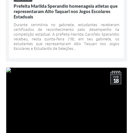
Prefeita Marilda Sperandio homenageia atletas que
representaram Alto Taquari nos Jogos Escolares
Estaduais
Durante cerimônia no gabinete, estudantes receberam
certificados de reconhecimento pelo desempenho na
competição estadual. A prefeita Marilda Garofalo Sperandio
recebeu, nesta quinta-feira (18), em seu gabinete, os
estudantes que representaram Alto Taquari nos Jogos
Escolares e Estudantis de Seleções...
JUN
18