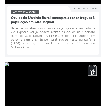
21 JUL 2026 - 14h21
ASSISTÊNCIA SOCIAL
Óculos do Mutirão Rural começam a ser entregues à
população em Alto Taquari
Beneficiários atendidos durante a ação gratuita realizada na
29ª Expotaquari já podem retirar os óculos no Sindicato
Rural de Alto Taquari. A Prefeitura de Alto Taquari, em
parceria com o Sindicato Rural, iniciou nesta quinta-feira
(16.07) a entrega dos óculos para os participantes do
Mutirão Rural...
JUL
17