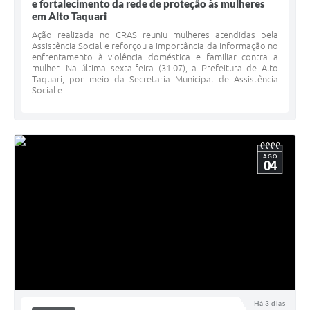
e fortalecimento da rede de proteção às mulheres
em Alto Taquari
Ação realizada no CRAS reuniu mulheres atendidas pela
Assistência Social e reforçou a importância da informação no
enfrentamento à violência doméstica e familiar contra a
mulher. Na última sexta-feira (31.07), a Prefeitura de Alto
Taquari, por meio da Secretaria Municipal de Assistência
Social e...
AGO
04
Há 3 dias