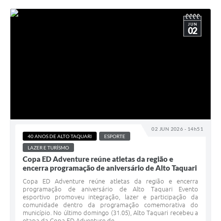
JUN
02
02 JUN 2026 - 14h51
40 ANOS DE ALTO TAQUARI
ESPORTE
LAZER E TURÍSMO
Copa ED Adventure reúne atletas da região e
encerra programação de aniversário de Alto Taquari
Copa ED Adventure reúne atletas da região e encerra
programação de aniversário de Alto Taquari Evento
esportivo promoveu integração, lazer e participação da
comunidade dentro da programação comemorativa do
município. No último domingo (31.05), Alto Taquari recebeu a
etapa da Copa ED Adventure de...