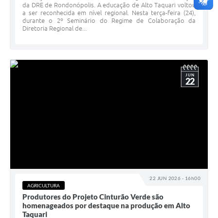
da DRE de Rondonópolis. A educação de Alto Taquari voltou
a ser reconhecida em nível regional. Nesta terça-feira (24),
durante o 2º Seminário do Regime de Colaboração da
Diretoria Regional de...
JUN
22
22 JUN 2026 - 16h00
AGRICULTURA
Produtores do Projeto Cinturão Verde são
homenageados por destaque na produção em Alto
Taquari