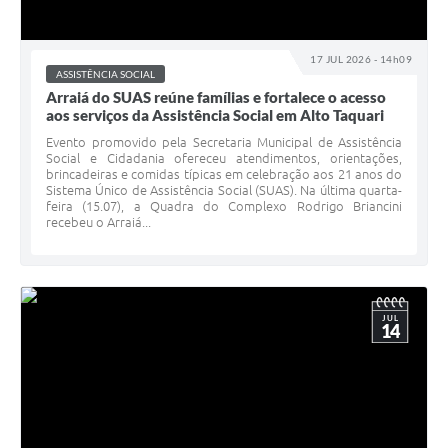
17 JUL 2026 - 14h09
ASSISTÊNCIA SOCIAL
Arraiá do SUAS reúne famílias e fortalece o acesso
aos serviços da Assistência Social em Alto Taquari
Evento promovido pela Secretaria Municipal de Assistência
Social e Cidadania ofereceu atendimentos, orientações,
brincadeiras e comidas típicas em celebração aos 21 anos do
Sistema Único de Assistência Social (SUAS). Na última quarta-
feira (15.07), a Quadra do Complexo Rodrigo Briancini
recebeu o Arraiá...
JUL
14