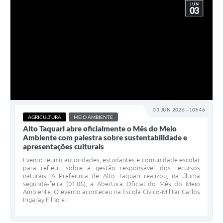
JUN
03
03 JUN 2026 - 10h46
AGRICULTURA
MEIO AMBIENTE
Alto Taquari abre oficialmente o Mês do Meio
Ambiente com palestra sobre sustentabilidade e
apresentações culturais
Evento reuniu autoridades, estudantes e comunidade escolar
para refletir sobre a gestão responsável dos recursos
naturais. A Prefeitura de Alto Taquari realizou, na última
segunda-feira (01.06), a Abertura Oficial do Mês do Meio
Ambiente. O evento aconteceu na Escola Cívico-Militar Carlos
Irigaray Filho e...