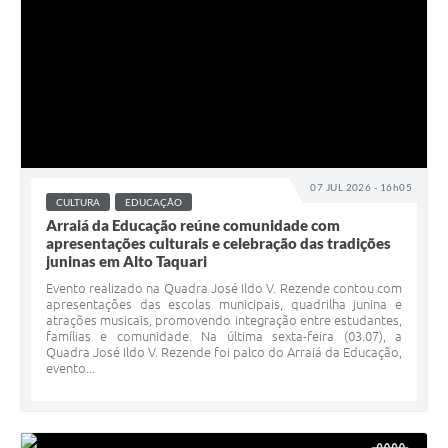
07 JUL 2026 - 16h05
CULTURA
EDUCAÇÃO
Arraiá da Educação reúne comunidade com
apresentações culturais e celebração das tradições
juninas em Alto Taquari
Evento realizado na Quadra José Ildo V. Rezende contou com
apresentações das escolas municipais, quadrilha junina e
atrações musicais, promovendo integração entre estudantes,
famílias e comunidade. Na última sexta-feira (03.07), a
Quadra José Ildo V. Rezende foi palco do Arraiá da Educação,
evento...