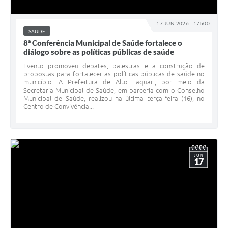
17 JUN 2026 - 17h00
SAÚDE
8ª Conferência Municipal de Saúde fortalece o
diálogo sobre as políticas públicas de saúde
Evento promoveu debates, palestras e a construção de
propostas para fortalecer as políticas públicas de saúde no
município. A Prefeitura de Alto Taquari, por meio da
Secretaria Municipal de Saúde, em parceria com o Conselho
Municipal de Saúde, realizou na última terça-feira (16), no
Centro de Convivência...
JUN
17