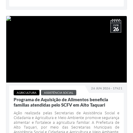
JUN
26
26 JUN 2026 - 17h21
AGRICULTURA
ASSISTÊNCIA SOCIAL
Programa de Aquisição de Alimentos beneficia
famílias atendidas pelo SCFV em Alto Taquari
Ação realizada pelas Secretarias de Assistência Social e
Cidadania e Agricultura e Meio Ambiente promove segurança
alimentar e fortalece a agricultura familiar. A Prefeitura de
Alto Taquari, por meio das Secretarias Municipais de
Assistência Social e Cidadania e Agricultura e Meio Ambiente,