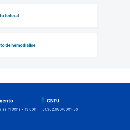
to federal
nto de hemodiálise
mento
CNPJ
 às 11:30hs - 13:00h
01.362.680/0001-56