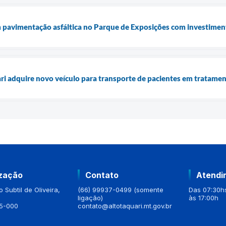
 pavimentação asfáltica no Parque de Exposições com investimen
ari adquire novo veículo para transporte de pacientes em tratame
ização
Contato
Atendi
 Subtil de Oliveira,
(66) 99937-0499 (somente
Das 07:30hs
ligação)
às 17:00h
5-000
contato@altotaquari.mt.gov.br