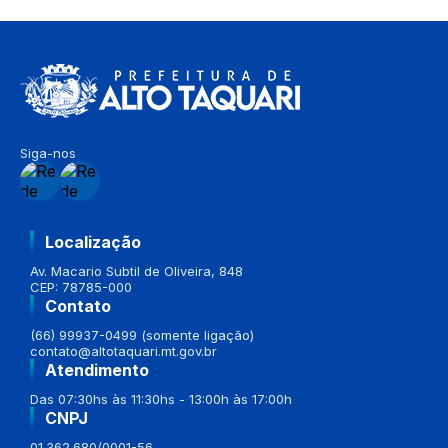
Siga-nos
Localização
Av. Macario Subtil de Oliveira, 848
CEP: 78785-000
Contato
(66) 99937-0499 (somente ligação)
contato@altotaquari.mt.gov.br
Atendimento
Das 07:30hs às 11:30hs - 13:00h às 17:00h
CNPJ
01.362.680/0001-56