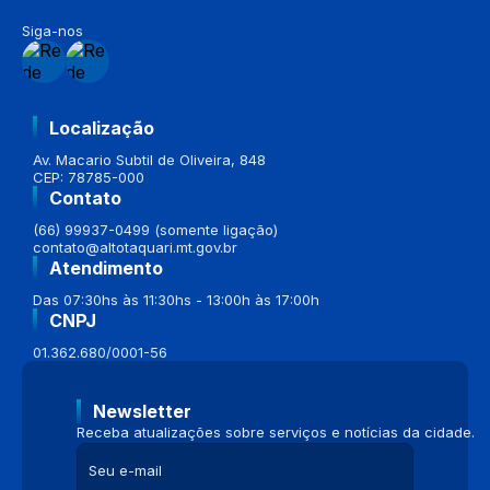
Siga-nos
Localização
Av. Macario Subtil de Oliveira, 848
CEP: 78785-000
Contato
(66) 99937-0499 (somente ligação)
contato@altotaquari.mt.gov.br
Atendimento
Das 07:30hs às 11:30hs - 13:00h às 17:00h
CNPJ
01.362.680/0001-56
Newsletter
Receba atualizações sobre serviços e notícias da cidade.