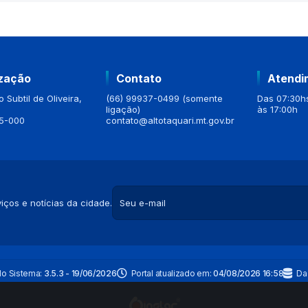
ização
Contato
Atendi
 Subtil de Oliveira,
(66) 99937-0499 (somente
Das 07:30hs
ligação)
às 17:00h
5-000
contato@altotaquari.mt.gov.br
iços e notícias da cidade.
do Sistema:
3.5.3 - 19/06/2026
Portal atualizado em:
04/08/2026 16:58
Da