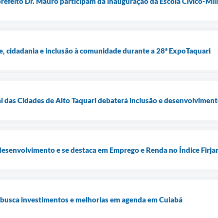
prefeito Dr. Mauro participam da inauguração da Escola Cívico-Milit
e, cidadania e inclusão à comunidade durante a 28ª ExpoTaquari
l das Cidades de Alto Taquari debaterá inclusão e desenvolvimen
desenvolvimento e se destaca em Emprego e Renda no Índice Firj
i busca investimentos e melhorias em agenda em Cuiabá