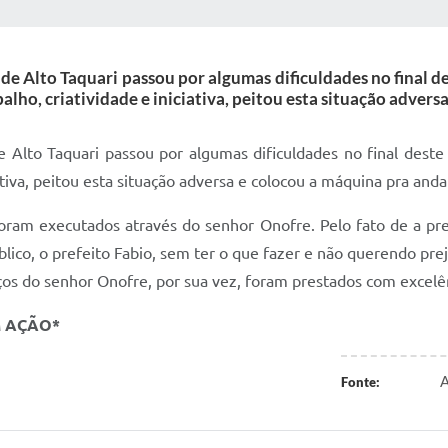
 MÍDIAS
RECEBA NOTÍCIAS
de Alto Taquari passou por algumas dificuldades no final d
lho, criatividade e iniciativa, peitou esta situação advers
 Alto Taquari passou por algumas dificuldades no final deste
iativa, peitou esta situação adversa e colocou a máquina pra a
foram executados através do senhor Onofre. Pelo fato de a pr
úblico, o prefeito Fabio, sem ter o que fazer e não querendo pr
viços do senhor Onofre, por sua vez, foram prestados com excelê
M AÇÃO*
A
Fonte: