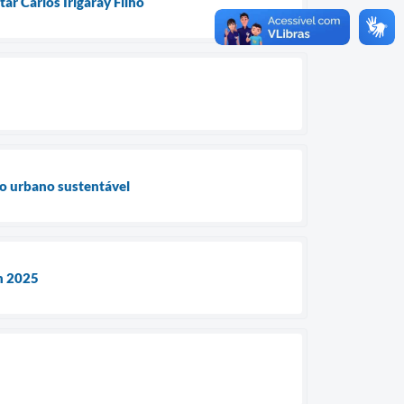
ar Carlos Irigaray Filho
to urbano sustentável
an 2025