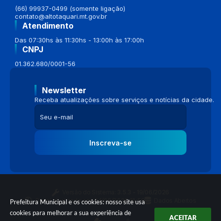
(66) 99937-0499 (somente ligação)
contato@altotaquari.mt.gov.br
Atendimento
Das 07:30hs às 11:30hs - 13:00h às 17:00h
CNPJ
01.362.680/0001-56
Newsletter
Receba atualizações sobre serviços e notícias da cidade.
Inscreva-se
Versão do Sistema:
3.5.3 - 19/06/2026
Portal atualizado em:
04/08/2026 16:58
Dados Abertos
Prefeitura Municipal e os cookies: nosso site usa
cookies para melhorar a sua experiência de
ACEITAR