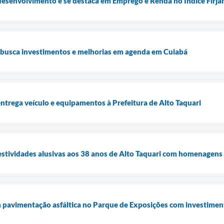
desenvolvimento e se destaca em Emprego e Renda no Índice Firj
i busca investimentos e melhorias em agenda em Cuiabá
trega veículo e equipamentos à Prefeitura de Alto Taquari
 festividades alusivas aos 38 anos de Alto Taquari com homenagens
 pavimentação asfáltica no Parque de Exposições com investimen