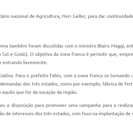
rio nacional de Agricultura, Neri Geller, para dar continuidad
omia também foram discutidas com o ministro Blairo Maggi, ent
 Sul e Goiás). O objetivo da zona franca é permitir que, empr
e entrando livremente.
iciativa. Para o prefeito Fabio, com a zona franca se tornando
demandas dos três estados, como por exemplo, fábrica de fertil
do aquilo que for da vocação da região.
locou a disposição para promover uma campanha para a realiz
o de interesses dos três estados, com foco na implantação de u