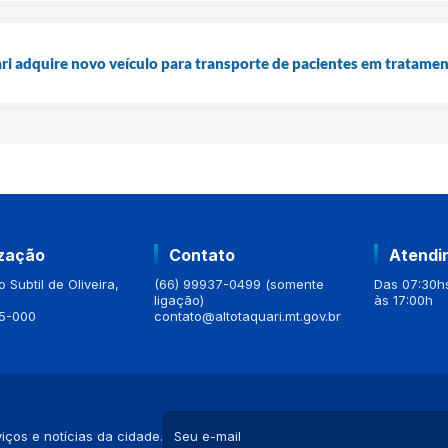
ari adquire novo veículo para transporte de pacientes em tratame
ização
Contato
Atendi
 Subtil de Oliveira,
(66) 99937-0499 (somente
Das 07:30hs
ligação)
às 17:00h
5-000
contato@altotaquari.mt.gov.br
iços e notícias da cidade.