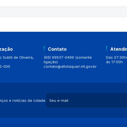
ização
Contato
Atendi
 Subtil de Oliveira,
(66) 99937-0499 (somente
Das 07:30hs
ligação)
às 17:00h
5-000
contato@altotaquari.mt.gov.br
iços e notícias da cidade.