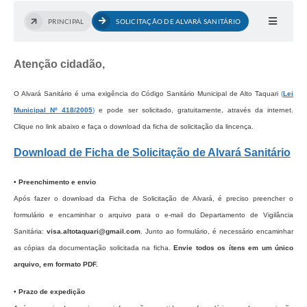
PRINCIPAL
SOLICITAÇÃO DE ALVARÁ SANITÁRIO
Atenção cidadão,
O Alvará Sanitário é uma exigência do Código Sanitário Municipal de Alto Taquari
(
Lei
Municipal Nº 418/2005
)
e pode ser solicitado, gratuitamente, através da internet.
Clique no link abaixo e faça o download da ficha de solicitação da lincença.
Download de Ficha de Solicitação de Alvará Sanitário
• Preenchimento e envio
Após fazer o download da Ficha de Solicitação de Alvará, é preciso preencher o
formulário e encaminhar o arquivo para o e-mail do Departamento de Vigilância
Sanitária:
visa.altotaquari@gmail.com
. Junto ao formulário, é necessário encaminhar
as cópias da documentação solicitada na ficha.
Envie todos os ítens em um único
arquivo, em formato PDF.
• Prazo de expedição