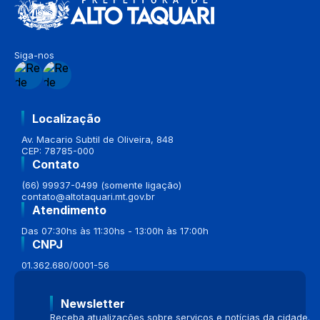
Siga-nos
Localização
Av. Macario Subtil de Oliveira, 848
CEP: 78785-000
Contato
(66) 99937-0499 (somente ligação)
contato@altotaquari.mt.gov.br
Atendimento
Das 07:30hs às 11:30hs - 13:00h às 17:00h
CNPJ
01.362.680/0001-56
Newsletter
Receba atualizações sobre serviços e notícias da cidade.