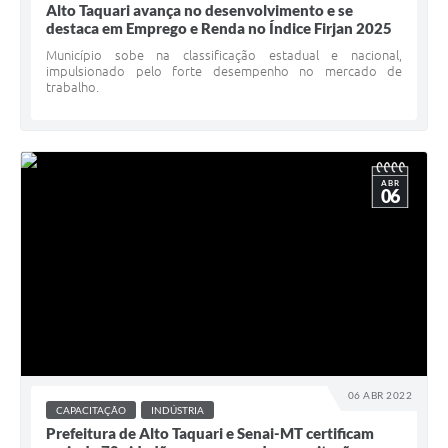
Alto Taquari avança no desenvolvimento e se
destaca em Emprego e Renda no Índice Firjan 2025
Município sobe na classificação estadual e nacional,
impulsionado pelo forte desempenho no mercado de
trabalho.
ABR
06
06 ABR 2022
CAPACITAÇÃO
INDÚSTRIA
Prefeitura de Alto Taquari e Senai-MT certificam