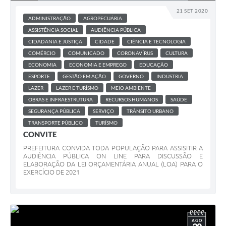
21 SET 2020
ADMINISTRAÇÃO
AGROPECUÁRIA
ASSISTÊNCIA SOCIAL
AUDIÊNCIA PÚBLICA
CIDADANIA E JUSTIÇA
CIDADE
CIÊNCIA E TECNOLOGIA
COMÉRCIO
COMUNICADO
CORONAVÍRUS
CULTURA
ECONOMIA
ECONOMIA E EMPREGO
EDUCAÇÃO
ESPORTE
GESTÃO EM AÇÃO
GOVERNO
INDÚSTRIA
LAZER
LAZER E TURÍSMO
MEIO AMBIENTE
OBRAS E INFRAESTRUTURA
RECURSOS HUMANOS
SAÚDE
SEGURANÇA PÚBLICA
SERVIÇO
TRÂNSITO URBANO
TRANSPORTE PÚBLICO
TURÍSMO
CONVITE
PREFEITURA CONVIDA TODA POPULAÇÃO PARA ASSISITIR A
AUDIÊNCIA PÚBLICA ON LINE PARA DISCUSSÃO E
ELABORAÇÃO DA LEI ORÇAMENTÁRIA ANUAL (LOA) PARA O
EXERCÍCIO DE 2021
AGO