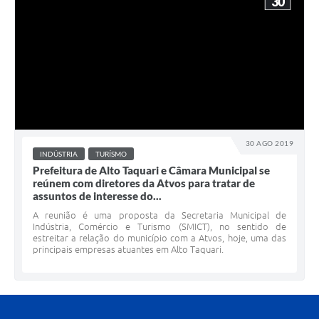
30
30 AGO 2019
INDÚSTRIA
TURÍSMO
Prefeitura de Alto Taquari e Câmara Municipal se
reúnem com diretores da Atvos para tratar de
assuntos de interesse do...
A reunião é uma proposta da Secretaria Municipal de
Indústria, Comércio e Turismo (SMICT), no sentido de
estreitar a relação do município com a Atvos, hoje, uma das
principais empresas atuantes em Alto Taquari.