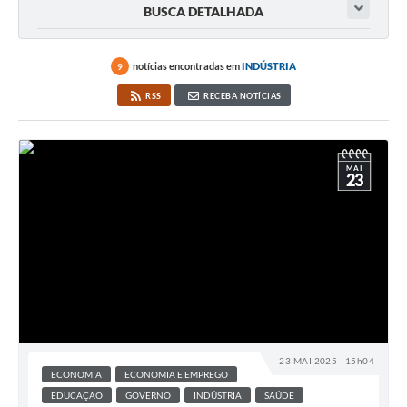
BUSCA DETALHADA
notícias encontradas em
INDÚSTRIA
9
RSS
RECEBA NOTÍCIAS
MAI
23
23 MAI 2025 - 15h04
ECONOMIA
ECONOMIA E EMPREGO
EDUCAÇÃO
GOVERNO
INDÚSTRIA
SAÚDE