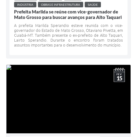
INDÚSTRIA
OBRAS E INFRAESTRUTURA
SAÚDE
Prefeita Marilda se reúne com vice-governador de
Mato Grosso para buscar avanços para Alto Taquari
A prefeita Marilda Sperandio esteve reunida com o vice-
governador do Estado de Mato Grosso, Otaviano Pivetta, em
Cuiabá-MT. Também presente o ex-prefeito de Alto Taquari,
Lairto Sperandio. Durante o encontro foram tratados
assuntos importantes para o desenvolvimento do município.
FEV
15