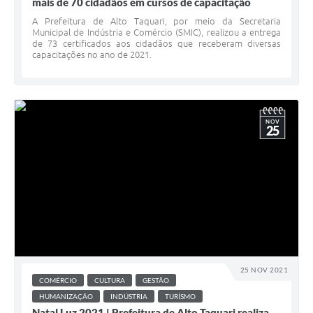
mais de 70 cidadãos em cursos de capacitação
A Prefeitura de Alto Taquari, por meio da Secretaria
Municipal de Indústria e Comércio (SMIC), realizou a entrega
de 73 certificados aos cidadãos que receberam diversas
capacitações no ano de 2021.
NOV
25
25 NOV 2021
COMÉRCIO
CULTURA
GESTÃO
HUMANIZAÇÃO
INDÚSTRIA
TURÍSMO
Natal Luz 2021 | Prefeitura de Alto Taquari realiza