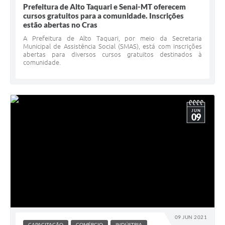
Prefeitura de Alto Taquari e Senai-MT oferecem
cursos gratuitos para a comunidade. Inscrições
estão abertas no Cras
A Prefeitura de Alto Taquari, por meio da Secretaria
Municipal de Assistência Social (SMAS), está com inscrições
abertas para diversos cursos gratuitos destinados à
comunidade.
JUN
09
09 JUN 2021
CAPACITAÇÃO
COMÉRCIO
INDÚSTRIA