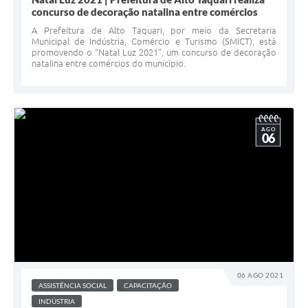
concurso de decoração natalina entre comércios
A Prefeitura de Alto Taquari, por meio da Secretaria
Municipal de Indústria, Comércio e Turismo (SMICT), está
promovendo o “Natal Luz 2021”, um concurso de decoração
natalina entre comércios do município.
AGO
06
06 AGO 2021
ASSISTÊNCIA SOCIAL
CAPACITAÇÃO
INDÚSTRIA