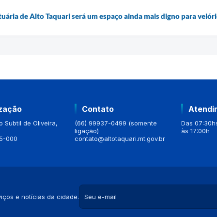
ária de Alto Taquari será um espaço ainda mais digno para velór
ização
Contato
Atendi
 Subtil de Oliveira,
(66) 99937-0499 (somente
Das 07:30hs
ligação)
às 17:00h
5-000
contato@altotaquari.mt.gov.br
iços e notícias da cidade.