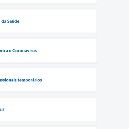
s da Saúde
ontra o Coronavírus
fissionais temporários
ari