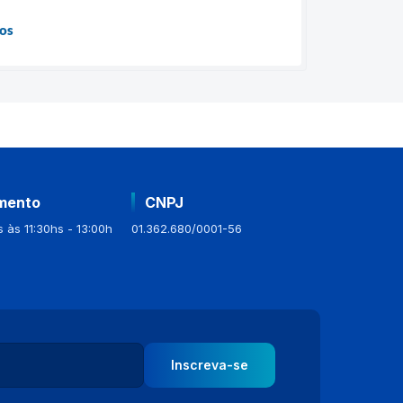
ios
mento
CNPJ
 às 11:30hs - 13:00h
01.362.680/0001-56
Inscreva-se