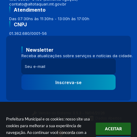
contato@altotaquari.mt.gov.br
Atendimento
Das 07:30hs às 11:30hs - 13:00h às 17:00h
CNPJ
01.362.680/0001-56
Newsletter
Receba atualizações sobre serviços e notícias da cidade.
Inscreva-se
Versão do Sistema:
3.5.3 - 19/06/2026
Portal atualizado em:
04/08/2026 16:58
Dados Abertos
Prefeitura Municipal e os cookies: nosso site usa
cookies para melhorar a sua experiência de
ACEITAR
navegação. Ao continuar você concorda com a