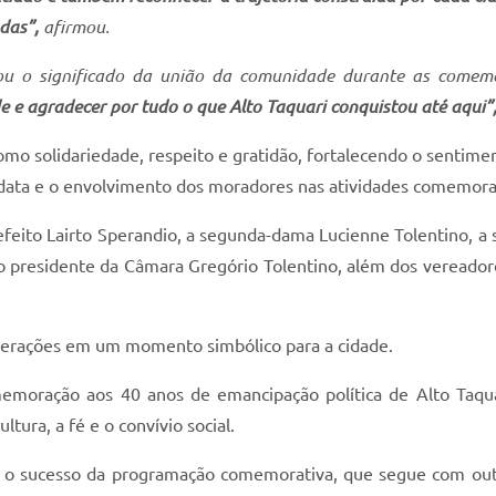
das”,
afirmou.
ltou o significado da união da comunidade durante as come
de e agradecer por tudo o que Alto Taquari conquistou até aqui”
omo solidariedade, respeito e gratidão, fortalecendo o sentim
 data e o envolvimento dos moradores nas atividades comemorat
feito Lairto Sperandio, a segunda-dama Lucienne Tolentino, a se
 o presidente da Câmara Gregório Tolentino, além dos vereador
 gerações em um momento simbólico para a cidade.
moração aos 40 anos de emancipação política de Alto Taquar
ura, a fé e o convívio social.
a o sucesso da programação comemorativa, que segue com outra