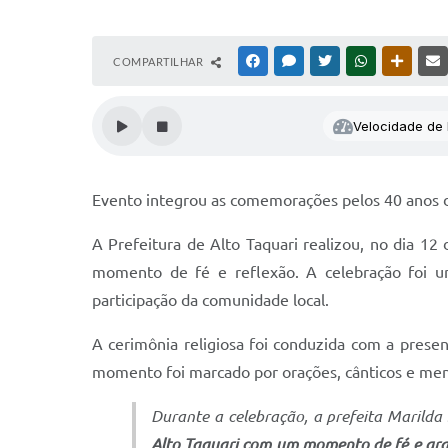
COMPARTILHAR
FACEBOOK
MESSENGER
TWITTER
WHATSAPP
OUTRAS
Velocidade de l
Evento integrou as comemorações pelos 40 anos d
A Prefeitura de Alto Taquari realizou, no dia 1
momento de fé e reflexão. A celebração foi u
participação da comunidade local.
A cerimônia religiosa foi conduzida com a presen
momento foi marcado por orações, cânticos e men
Durante a celebração, a prefeita Marild
Alto Taquari com um momento de fé e grat