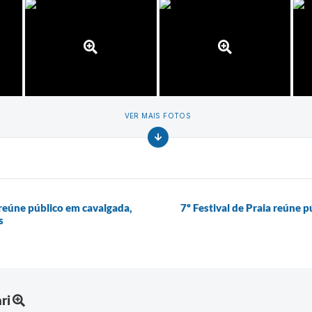
VER MAIS FOTOS
reúne público em cavalgada,
7º Festival de Praia reúne 
s
ri