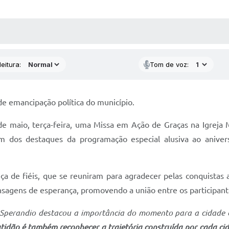
 MÍDIAS
RECEBA NOTÍCIAS
eitura:
Tom de voz:
e emancipação política do município.
2 de maio, terça-feira, uma Missa em Ação de Graças na Igrej
m dos destaques da programação especial alusiva ao aniver
ça de fiéis, que se reuniram para agradecer pelas conquistas a
sagens de esperança, promovendo a união entre os participant
a Sperandio destacou a importância do momento para a cidade
idão é também reconhecer a trajetória construída por cada ci