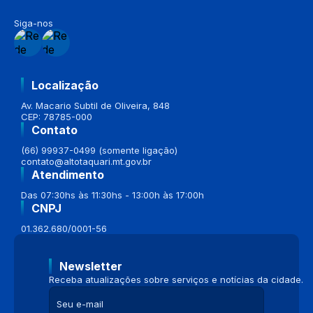
Siga-nos
Localização
Av. Macario Subtil de Oliveira, 848
CEP: 78785-000
Contato
(66) 99937-0499 (somente ligação)
contato@altotaquari.mt.gov.br
Atendimento
Das 07:30hs às 11:30hs - 13:00h às 17:00h
CNPJ
01.362.680/0001-56
Newsletter
Receba atualizações sobre serviços e notícias da cidade.