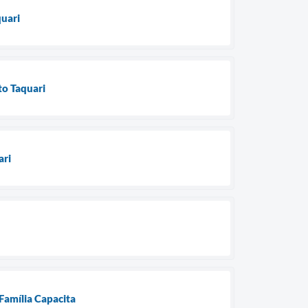
quari
to Taquari
ari
 Família Capacita