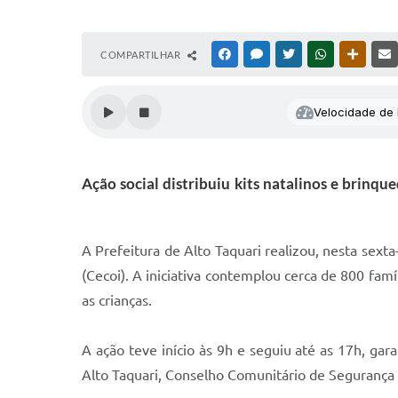
COMPARTILHAR
FACEBOOK
MESSENGER
TWITTER
WHATSAPP
OUTRAS
Velocidade de l
Ação social distribuiu kits natalinos e brinq
A Prefeitura de Alto Taquari realizou, nesta sext
(Cecoi). A iniciativa contemplou cerca de 800 fam
as crianças.
A ação teve início às 9h e seguiu até as 17h, ga
Alto Taquari, Conselho Comunitário de Segurança (C