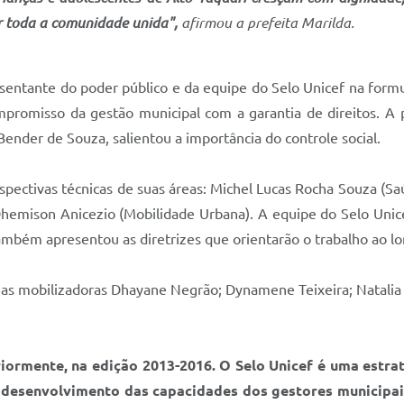
r toda a comunidade unida",
afirmou a prefeita Marilda.
entante do poder público e da equipe do Selo Unicef na formula
ompromisso da gestão municipal com a garantia de direitos. A 
ender de Souza, salientou a importância do controle social.
spectivas técnicas de suas áreas: Michel Lucas Rocha Souza (Saú
 e Dhemison Anicezio (Mobilidade Urbana). A equipe do Selo Uni
também apresentou as diretrizes que orientarão o trabalho ao l
as mobilizadoras Dhayane Negrão; Dynamene Teixeira; Natalia
riormente, na edição 2013-2016. O Selo Unicef é uma estra
o desenvolvimento das capacidades dos gestores municipai