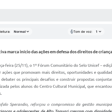
 MÍDIAS
RECEBA NOTÍCIAS
eitura:
Tom de voz:
iva marca início das ações em defesa dos direitos de criança
erça-feira (25/11), o 1º Fórum Comunitário do Selo Unicef – ed
tir ações que promovam mais direitos, oportunidades e qualidad
 debater os principais desafios e construir propostas conjun
ada pelos alunos do Centro Cultural Municipal, que encantou 
s.
rofalo Sperandio, reforçou o compromisso da gestão municipa
ianças e adolescentes de Alto Taquari cresçam com dignidade,