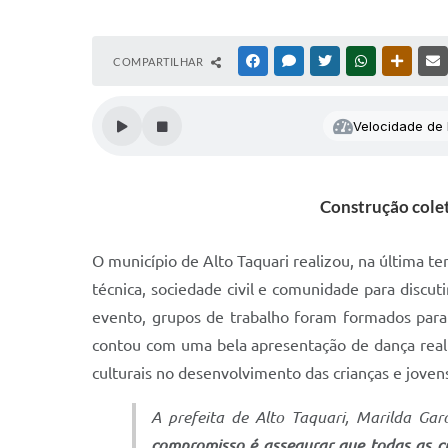
COMPARTILHAR
FACEBOOK
MESSENGER
TWITTER
WHATSAPP
OUTRAS
Velocidade de l
Construção colet
O município de Alto Taquari realizou, na última t
técnica, sociedade civil e comunidade para discu
evento, grupos de trabalho foram formados para
contou com uma bela apresentação de dança realiz
culturais no desenvolvimento das crianças e joven
A prefeita de Alto Taquari, Marilda Ga
compromisso é assegurar que todas as cr