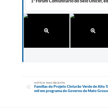
1º Fórum Comunitário do Selo Unicef, e
NOTÍCIA MAIS RECENTE
Famílias do Projeto Cinturão Verde de Alto 
mil em programa do Governo de Mato Gross