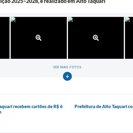
dição 2025–2028, é realizado em Alto Taquari
VER MAIS FOTOS
Taquari recebem cartões de R$ 6
Prefeitura de Alto Taquari c
o