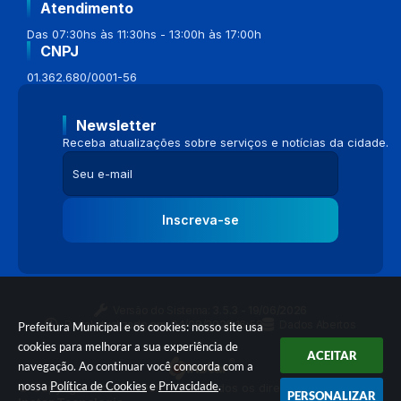
Atendimento
Das 07:30hs às 11:30hs - 13:00h às 17:00h
CNPJ
01.362.680/0001-56
Newsletter
Receba atualizações sobre serviços e notícias da cidade.
Inscreva-se
Versão do Sistema:
3.5.3 - 19/06/2026
Portal atualizado em:
04/08/2026 16:58
Dados Abertos
Prefeitura Municipal e os cookies: nosso site usa
cookies para melhorar a sua experiência de
ACEITAR
navegação. Ao continuar você concorda com a
nossa
Política de Cookies
e
Privacidade
.
© Copyright Instar - 2006-2026. Todos os direitos reservados -
PERSONALIZAR