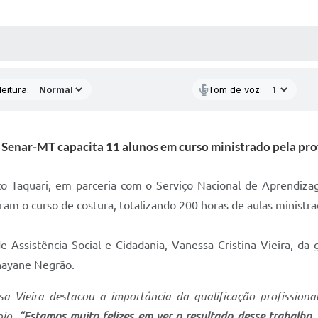
 MÍDIAS
RECEBA NOTÍCIAS
eitura:
Tom de voz:
 e Senar-MT capacita 11 alunos em curso ministrado pela p
Alto Taquari, em parceria com o Serviço Nacional de Aprendiz
íram o curso de costura, totalizando 200 horas de aulas minist
 Assistência Social e Cidadania, Vanessa Cristina Vieira, da 
Dhayane Negrão.
sa Vieira destacou a importância da qualificação profission
pio.
“Estamos muito felizes em ver o resultado desse trabalho