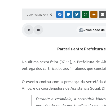
COMPARTILHAR
FACEBOOK
MESSENGER
TWITTER
WHATSAPP
OUTRAS
Velocidade de l
Parceria entre Prefeitura
Na última sexta-feira (07.11), a Prefeitura de 
entrega dos certificados aos 11 alunos que conclu
O evento contou com a presença da secretária de
Anjos, e da coordenadora de Assistência Social, 
Durante a cerimônia, a secretária Vanes
geração de renda das famílias do municí