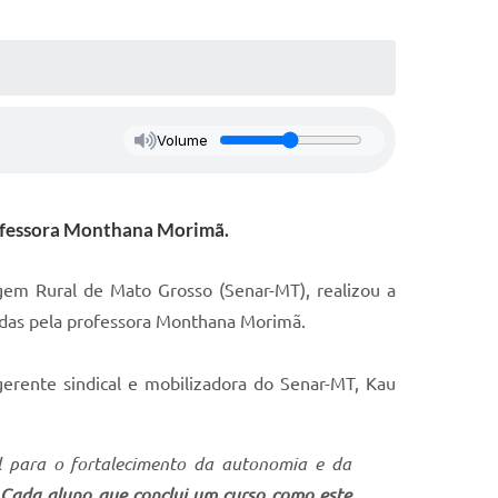
Volume
rofessora Monthana Morimã.
agem Rural de Mato Grosso (Senar-MT), realizou a
radas pela professora Monthana Morimã.
gerente sindical e mobilizadora do Senar-MT, Kau
al para o fortalecimento da autonomia e da
. Cada aluno que conclui um curso como este