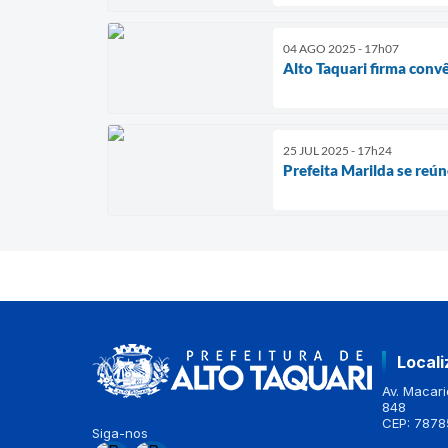
04 AGO 2025 - 17h07
Alto Taquari firma con
25 JUL 2025 - 17h24
Prefeita Marilda se reú
Local
Av. Macario
848
CEP: 7878
Siga-nos