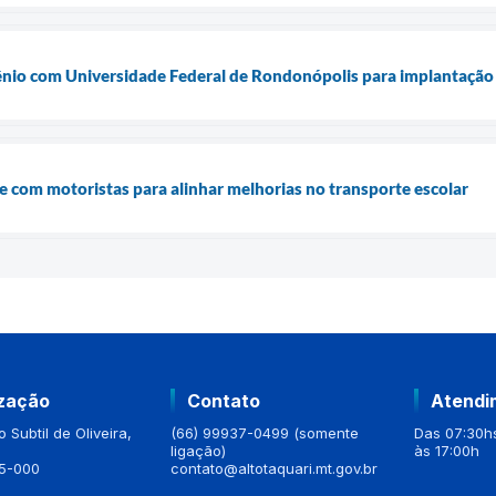
vênio com Universidade Federal de Rondonópolis para implantaçã
ne com motoristas para alinhar melhorias no transporte escolar
ização
Contato
Atendi
 Subtil de Oliveira,
(66) 99937-0499 (somente
Das 07:30hs
ligação)
às 17:00h
5-000
contato@altotaquari.mt.gov.br