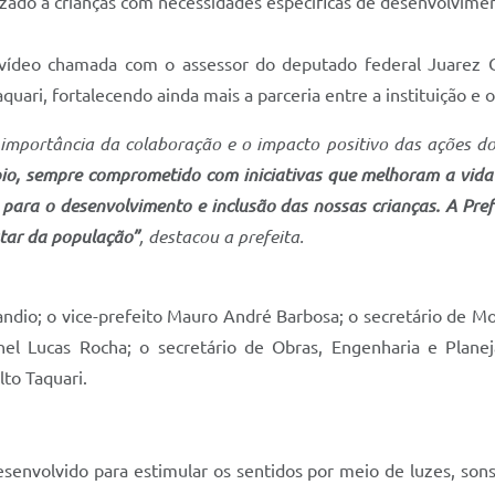
izado a crianças com necessidades específicas de desenvolvime
ídeo chamada com o assessor do deputado federal Juarez Cos
uari, fortalecendo ainda mais a parceria entre a instituição e 
a importância da colaboração e o impacto positivo das ações 
io, sempre comprometido com iniciativas que melhoram a vida 
 para o desenvolvimento e inclusão das nossas crianças. A Pref
tar da população”
, destacou a prefeita.
andio; o vice-prefeito Mauro André Barbosa; o secretário de M
hel Lucas Rocha; o secretário de Obras, Engenharia e Plan
to Taquari.
envolvido para estimular os sentidos por meio de luzes, sons,