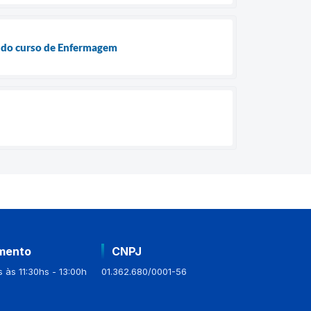
o do curso de Enfermagem
mento
CNPJ
 às 11:30hs - 13:00h
01.362.680/0001-56