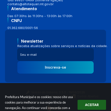
contato@altotaquari.mt.gov.br
Atendimento
Das 07:30hs às 11:30hs - 13:00h às 17:00h
CNPJ
01.362.680/0001-56
Newsletter
Receba atualizações sobre serviços e notícias da cidade.
Inscreva-se
Versão do Sistema:
3.5.3 - 19/06/2026
Portal atualizado em:
04/08/2026 16:58
Dados Abertos
Prefeitura Municipal e os cookies: nosso site usa
cookies para melhorar a sua experiência de
ACEITAR
navegação. Ao continuar você concorda com a