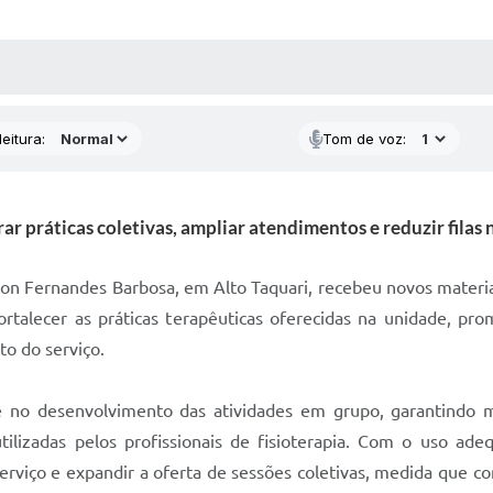
 MÍDIAS
RECEBA NOTÍCIAS
eitura:
Tom de voz:
 práticas coletivas, ampliar atendimentos e reduzir filas 
ton Fernandes Barbosa, em Alto Taquari, recebeu novos materiai
talecer as práticas terapêuticas oferecidas na unidade, p
o do serviço.
te no desenvolvimento das atividades em grupo, garantindo ma
tilizadas pelos profissionais de fisioterapia. Com o uso ade
rviço e expandir a oferta de sessões coletivas, medida que co