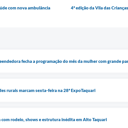
 Saúde com nova ambulância
4ª edição da Vila das Crianç
reendedora fecha a programação do mês da mulher com grande par
des rurais marcam sexta-feira na 28ª ExpoTaquari
com rodeio, shows e estrutura inédita em Alto Taquari