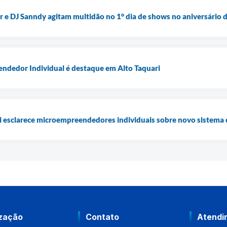
 e DJ Sanndy agitam multidão no 1° dia de shows no aniversário d
dedor Individual é destaque em Alto Taquari
i esclarece microempreendedores individuais sobre novo sistema d
ização
Contato
Atendi