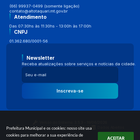
(66) 99937-0499 (somente ligação)
contato@altotaquari.mt.gov.br
Atendimento
Das 07:30hs às 11:30hs - 13:00h às 17:00h
CNPJ
01.362.680/0001-56
Newsletter
Receba atualizações sobre serviços e notícias da cidade.
Inscreva-se
Versão do Sistema:
3.5.3 - 19/06/2026
Portal atualizado em:
04/08/2026 16:58
Dados Abertos
Prefeitura Municipal e os cookies: nosso site usa
cookies para melhorar a sua experiência de
ACEITAR