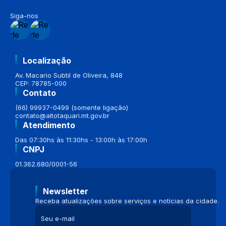
Siga-nos
Localização
Av. Macario Subtil de Oliveira, 848
CEP: 78785-000
Contato
(66) 99937-0499 (somente ligação)
contato@altotaquari.mt.gov.br
Atendimento
Das 07:30hs às 11:30hs - 13:00h às 17:00h
CNPJ
01.362.680/0001-56
Newsletter
Receba atualizações sobre serviços e notícias da cidade.