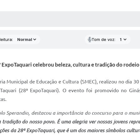
 MÍDIAS
RECEBA NOTÍCIAS
eitura:
Tom de voz:
 ExpoTaquari celebrou beleza, cultura e tradição do rodeio
ria Municipal de Educação e Cultura (SMEC), realizou no dia 30 
Taquari (28ª ExpoTaquari). O evento foi promovido no Ginás
as.
folo Sperandio, destacou a importância do concurso para o muni
 a tradição do nosso povo. É uma alegria ver nossas jovens rep
ções da 28ª ExpoTaquari, que é um dos maiores símbolos cultura