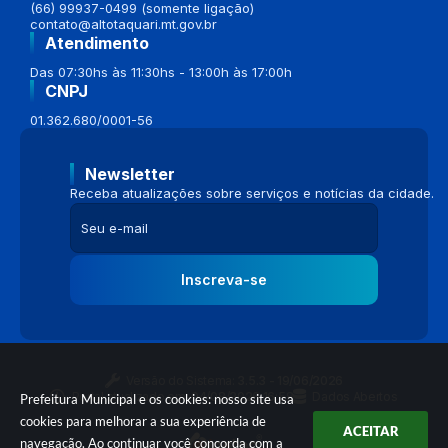
(66) 99937-0499 (somente ligação)
contato@altotaquari.mt.gov.br
Atendimento
Das 07:30hs às 11:30hs - 13:00h às 17:00h
CNPJ
01.362.680/0001-56
Newsletter
Receba atualizações sobre serviços e notícias da cidade.
Inscreva-se
Versão do Sistema:
3.5.3 - 19/06/2026
Portal atualizado em:
04/08/2026 16:58
Dados Abertos
Prefeitura Municipal e os cookies: nosso site usa
cookies para melhorar a sua experiência de
ACEITAR
navegação. Ao continuar você concorda com a