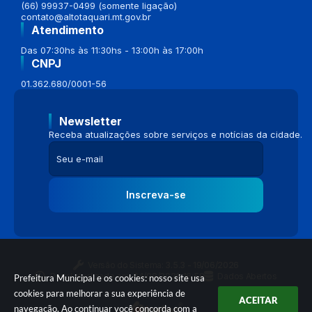
(66) 99937-0499 (somente ligação)
contato@altotaquari.mt.gov.br
Atendimento
Das 07:30hs às 11:30hs - 13:00h às 17:00h
CNPJ
01.362.680/0001-56
Newsletter
Receba atualizações sobre serviços e notícias da cidade.
Inscreva-se
Versão do Sistema:
3.5.3 - 19/06/2026
Portal atualizado em:
04/08/2026 16:58
Dados Abertos
Prefeitura Municipal e os cookies: nosso site usa
cookies para melhorar a sua experiência de
ACEITAR
navegação. Ao continuar você concorda com a