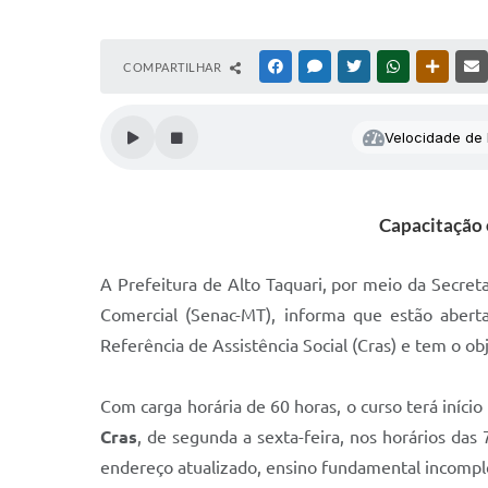
COMPARTILHAR
FACEBOOK
MESSENGER
TWITTER
WHATSAPP
OUTRAS
Velocidade de l
Capacitação o
A Prefeitura de Alto Taquari, por meio da Secre
Comercial (Senac-MT), informa que estão abert
Referência de Assistência Social (Cras) e tem o o
Com carga horária de 60 horas, o curso terá início
Cras
, de segunda a sexta-feira, nos horários d
endereço atualizado, ensino fundamental incompl