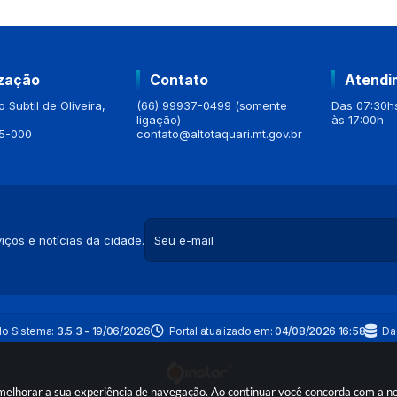
ização
Contato
Atendi
 Subtil de Oliveira,
(66) 99937-0499 (somente
Das 07:30hs
ligação)
às 17:00h
5-000
contato@altotaquari.mt.gov.br
iços e notícias da cidade.
do Sistema:
3.5.3 - 19/06/2026
Portal atualizado em:
04/08/2026 16:58
Da
a melhorar a sua experiência de navegação. Ao continuar você concorda com a 