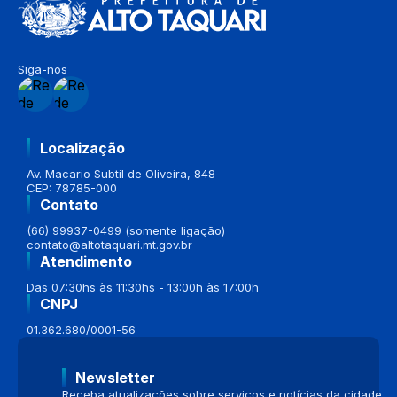
Siga-nos
Localização
Av. Macario Subtil de Oliveira, 848
CEP: 78785-000
Contato
(66) 99937-0499 (somente ligação)
contato@altotaquari.mt.gov.br
Atendimento
Das 07:30hs às 11:30hs - 13:00h às 17:00h
CNPJ
01.362.680/0001-56
Newsletter
Receba atualizações sobre serviços e notícias da cidade.