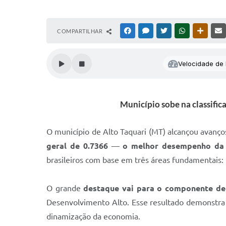
COMPARTILHAR
FACEBOOK
MESSENGER
TWITTER
WHATSAPP
OUTRAS
Velocidade de l
Município sobe na classifi
O município de Alto Taquari (MT) alcançou avanç
geral de 0.7366
—
o melhor desempenho da 
brasileiros com base em três áreas fundamentais
O grande
destaque vai para o componente d
Desenvolvimento Alto. Esse resultado demonstra a
dinamização da economia.