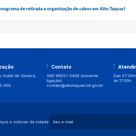
onograma de retirada e organização de cabos em Alto Taquari
ização
Contato
Atendi
 Subtil de Oliveira,
(66) 99937-0499 (somente
Das 07:30hs
ligação)
às 17:00h
5-000
contato@altotaquari.mt.gov.br
iços e notícias da cidade.