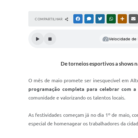
COMPARTILHAR
FACEBOOK
MESSENGER
TWITTER
WHATSAPP
OUTRAS
Velocidade de l
De torneios esportivos a shows 
O mês de maio promete ser inesquecível em Alt
programação completa para celebrar com a 
comunidade e valorizando os talentos locais.
As festividades começam já no dia 1º de maio, c
especial de homenagear os trabalhadores da cidad