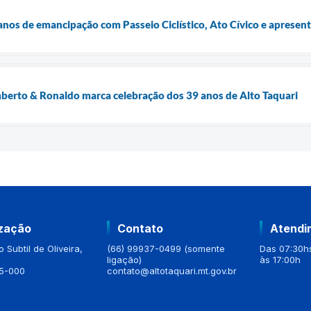
anos de emancipação com Passeio Ciclístico, Ato Cívico e apresent
erto & Ronaldo marca celebração dos 39 anos de Alto Taquari
ização
Contato
Atendi
 Subtil de Oliveira,
(66) 99937-0499 (somente
Das 07:30hs
ligação)
às 17:00h
5-000
contato@altotaquari.mt.gov.br