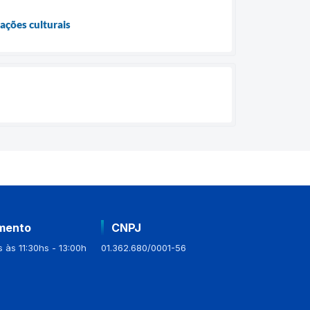
ações culturais
mento
CNPJ
 às 11:30hs - 13:00h
01.362.680/0001-56