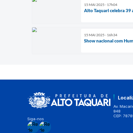
15 MAI 2025 - 17h04
Alto Taquari celebra 39 
15 MAI 2025 - 16h34
Show nacional com Humb
Local
Av. Macario
848
CEP: 7878
Siga-nos