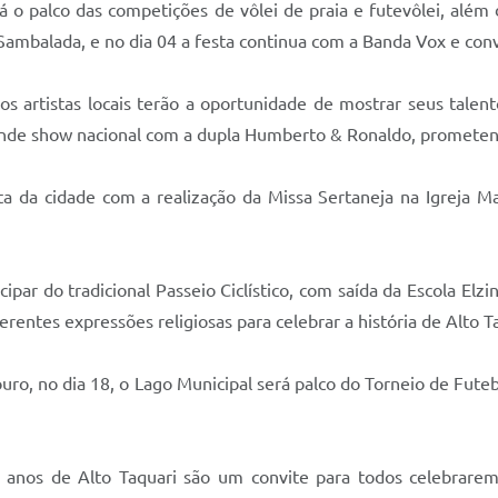
rá o palco das competições de vôlei de praia e futevôlei, al
ambalada, e no dia 04 a festa continua com a Banda Vox e con
 artistas locais terão a oportunidade de mostrar seus talent
nde show nacional com a dupla Humberto & Ronaldo, prometen
ta da cidade com a realização da Missa Sertaneja na Igreja M
ipar do tradicional Passeio Ciclístico, com saída da Escola Elz
rentes expressões religiosas para celebrar a história de Alto 
ouro, no dia 18, o Lago Municipal será palco do Torneio de Fut
anos de Alto Taquari são um convite para todos celebrarem