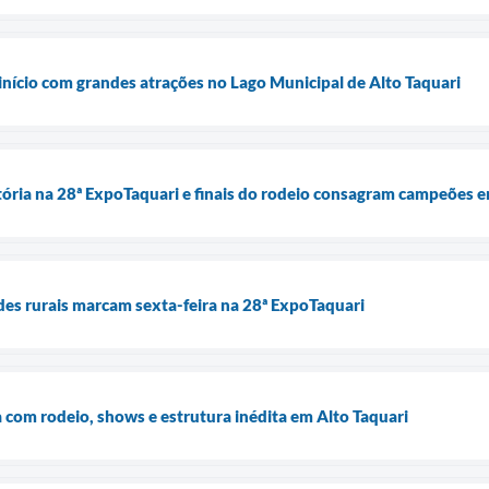
 início com grandes atrações no Lago Municipal de Alto Taquari
tória na 28ª ExpoTaquari e finais do rodeio consagram campeões
des rurais marcam sexta-feira na 28ª ExpoTaquari
com rodeio, shows e estrutura inédita em Alto Taquari