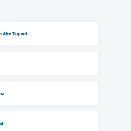
 Alto Taquari
ina
al