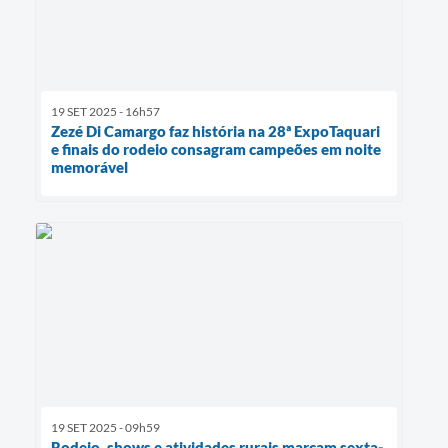
19 SET 2025 - 16h57
Zezé Di Camargo faz história na 28ª ExpoTaquari
e finais do rodeio consagram campeões em noite
memorável
19 SET 2025 - 09h59
Rodeio, shows e atividades rurais marcam sexta-