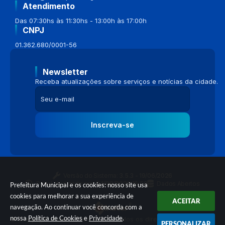
Atendimento
Das 07:30hs às 11:30hs - 13:00h às 17:00h
CNPJ
01.362.680/0001-56
Newsletter
Receba atualizações sobre serviços e notícias da cidade.
Inscreva-se
Versão do Sistema:
3.5.3 - 19/06/2026
Portal atualizado em:
04/08/2026 16:58
Dados Abertos
Prefeitura Municipal e os cookies: nosso site usa
cookies para melhorar a sua experiência de
ACEITAR
navegação. Ao continuar você concorda com a
nossa
Política de Cookies
e
Privacidade
.
© Copyright Instar - 2006-2026. Todos os direitos reservados -
PERSONALIZAR