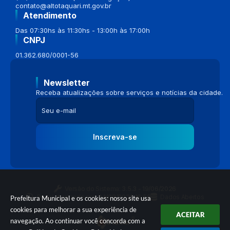
contato@altotaquari.mt.gov.br
Atendimento
Das 07:30hs às 11:30hs - 13:00h às 17:00h
CNPJ
01.362.680/0001-56
Newsletter
Receba atualizações sobre serviços e notícias da cidade.
Inscreva-se
Versão do Sistema:
3.5.3 - 19/06/2026
Portal atualizado em:
04/08/2026 16:58
Dados Abertos
Prefeitura Municipal e os cookies: nosso site usa
cookies para melhorar a sua experiência de
ACEITAR
navegação. Ao continuar você concorda com a