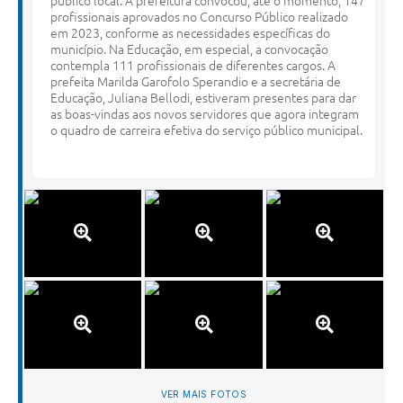
público local. A prefeitura convocou, até o momento, 147
profissionais aprovados no Concurso Público realizado
em 2023, conforme as necessidades específicas do
município. Na Educação, em especial, a convocação
contempla 111 profissionais de diferentes cargos. A
prefeita Marilda Garofolo Sperandio e a secretária de
Educação, Juliana Bellodi, estiveram presentes para dar
as boas-vindas aos novos servidores que agora integram
o quadro de carreira efetiva do serviço público municipal.
VER MAIS FOTOS