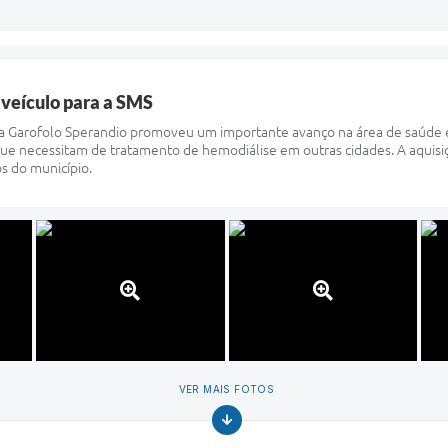
 veículo para a SMS
ilda Garofolo Sperandio promoveu um importante avanço na área de saúde em
que necessitam de tratamento de hemodiálise em outras cidades. A aquisiç
os do município.
VER MAIS FOTOS