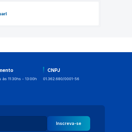
uari
mento
CNPJ
 às 11:30hs - 13:00h
01.362.680/0001-56
Inscreva-se