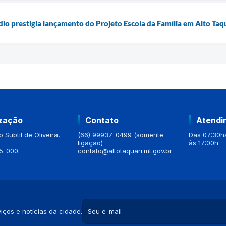
dio prestigia lançamento do Projeto Escola da Família em Alto Taq
ização
Contato
Atendi
 Subtil de Oliveira,
(66) 99937-0499 (somente
Das 07:30hs
ligação)
às 17:00h
5-000
contato@altotaquari.mt.gov.br
iços e notícias da cidade.