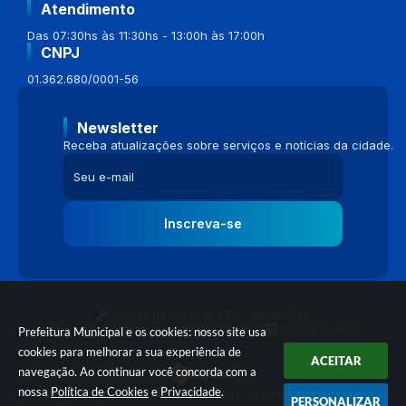
Atendimento
Das 07:30hs às 11:30hs - 13:00h às 17:00h
CNPJ
01.362.680/0001-56
Newsletter
Receba atualizações sobre serviços e notícias da cidade.
Inscreva-se
Versão do Sistema:
3.5.3 - 19/06/2026
Portal atualizado em:
04/08/2026 16:58
Dados Abertos
Prefeitura Municipal e os cookies: nosso site usa
cookies para melhorar a sua experiência de
ACEITAR
navegação. Ao continuar você concorda com a
nossa
Política de Cookies
e
Privacidade
.
© Copyright Instar - 2006-2026. Todos os direitos reservados -
PERSONALIZAR