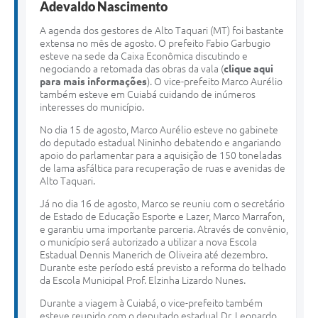
Adevaldo Nascimento
A agenda dos gestores de Alto Taquari (MT) foi bastante
extensa no mês de agosto. O prefeito Fabio Garbugio
esteve na sede da Caixa Econômica discutindo e
negociando a retomada das obras da vala (
clique aqui
para mais informações
). O vice-prefeito Marco Aurélio
também esteve em Cuiabá cuidando de inúmeros
interesses do município.
No dia 15 de agosto, Marco Aurélio esteve no gabinete
do deputado estadual Nininho debatendo e angariando
apoio do parlamentar para a aquisição de 150 toneladas
de lama asfáltica para recuperação de ruas e avenidas de
Alto Taquari.
Já no dia 16 de agosto, Marco se reuniu com o secretário
de Estado de Educação Esporte e Lazer, Marco Marrafon,
e garantiu uma importante parceria. Através de convênio,
o município será autorizado a utilizar a nova Escola
Estadual Dennis Manerich de Oliveira até dezembro.
Durante este período está previsto a reforma do telhado
da Escola Municipal Prof. Elzinha Lizardo Nunes.
Durante a viagem à Cuiabá, o vice-prefeito também
esteve reunido com o deputado estadual Dr. Leonardo,