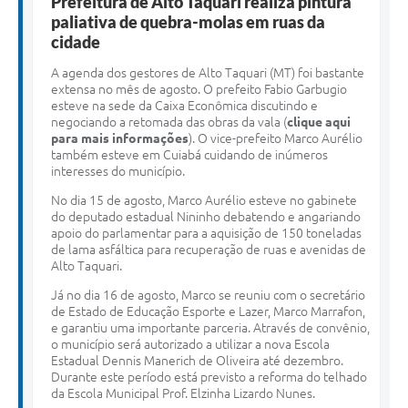
Prefeitura de Alto Taquari realiza pintura
paliativa de quebra-molas em ruas da
cidade
A agenda dos gestores de Alto Taquari (MT) foi bastante
extensa no mês de agosto. O prefeito Fabio Garbugio
esteve na sede da Caixa Econômica discutindo e
negociando a retomada das obras da vala (
clique aqui
para mais informações
). O vice-prefeito Marco Aurélio
também esteve em Cuiabá cuidando de inúmeros
interesses do município.
No dia 15 de agosto, Marco Aurélio esteve no gabinete
do deputado estadual Nininho debatendo e angariando
apoio do parlamentar para a aquisição de 150 toneladas
de lama asfáltica para recuperação de ruas e avenidas de
Alto Taquari.
Já no dia 16 de agosto, Marco se reuniu com o secretário
de Estado de Educação Esporte e Lazer, Marco Marrafon,
e garantiu uma importante parceria. Através de convênio,
o município será autorizado a utilizar a nova Escola
Estadual Dennis Manerich de Oliveira até dezembro.
Durante este período está previsto a reforma do telhado
da Escola Municipal Prof. Elzinha Lizardo Nunes.