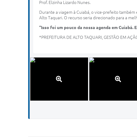
Prof. Elzinha Lizardo Nunes.
Durante a viagem à Cuiabá, o vice-prefeito também 
Alto Taquari. O recurso seria direcionado para a mel
“Isso foi um pouco da nossa agenda em Cuiabá. 
*PREFEITURA DE ALTO TAQUARI, GESTÃO EM AÇÃ