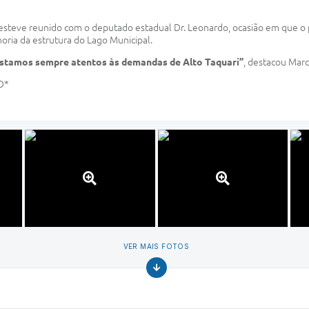
esteve reunido com o deputado estadual Dr. Leonardo, ocasião em que o 
horia da estrutura do Lago Municipal.
Estamos sempre atentos às demandas de Alto Taquari”
, destacou Marc
O*
VER MAIS FOTOS