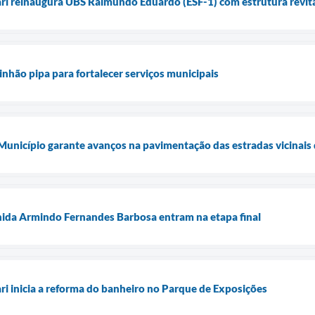
ari reinaugura UBS Raimundo Eduardo (ESF-1) com estrutura revita
inhão pipa para fortalecer serviços municipais
 Município garante avanços na pavimentação das estradas vicinais 
nida Armindo Fernandes Barbosa entram na etapa final
ari inicia a reforma do banheiro no Parque de Exposições