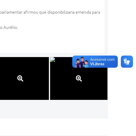
parlamentar afirmou que disponibilizaria emenda para
o Aurélio.