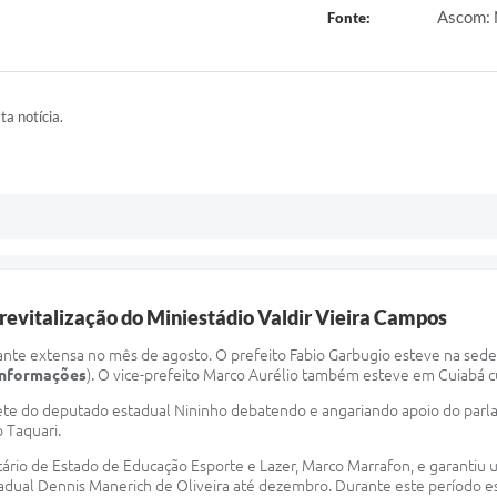
Ascom: 
Fonte:
ta notícia.
a revitalização do Miniestádio Valdir Vieira Campos
tante extensa no mês de agosto. O prefeito Fabio Garbugio esteve na sed
 informações
). O vice-prefeito Marco Aurélio também esteve em Cuiabá c
ete do deputado estadual Nininho debatendo e angariando apoio do parla
o Taquari.
tário de Estado de Educação Esporte e Lazer, Marco Marrafon, e garantiu 
Estadual Dennis Manerich de Oliveira até dezembro. Durante este período e