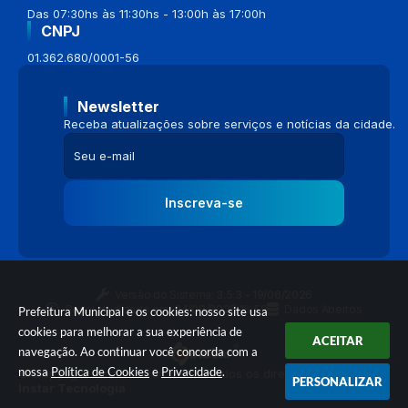
Das 07:30hs às 11:30hs - 13:00h às 17:00h
CNPJ
01.362.680/0001-56
Newsletter
Receba atualizações sobre serviços e notícias da cidade.
Inscreva-se
Versão do Sistema:
3.5.3 - 19/06/2026
Portal atualizado em:
04/08/2026 16:58
Dados Abertos
Prefeitura Municipal e os cookies: nosso site usa
cookies para melhorar a sua experiência de
ACEITAR
navegação. Ao continuar você concorda com a
nossa
Política de Cookies
e
Privacidade
.
© Copyright Instar - 2006-2026. Todos os direitos reservados -
PERSONALIZAR
Instar Tecnologia