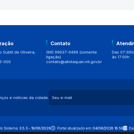
ização
Contato
Atendi
 Subtil de Oliveira,
(66) 99937-0499 (somente
Das 07:30hs
ligação)
às 17:00h
5-000
contato@altotaquari.mt.gov.br
iços e notícias da cidade.
do Sistema:
3.5.3 - 19/06/2026
Portal atualizado em:
04/08/2026 16:58
Da