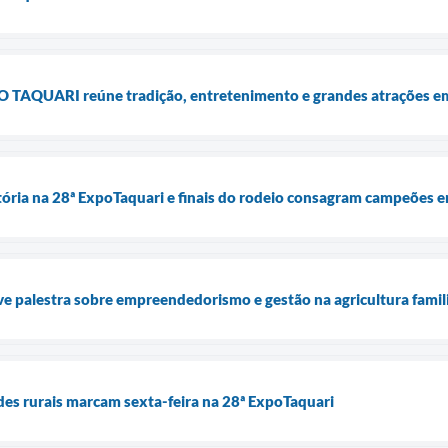
PO TAQUARI reúne tradição, entretenimento e grandes atrações em
tória na 28ª ExpoTaquari e finais do rodeio consagram campeões
 palestra sobre empreendedorismo e gestão na agricultura famil
des rurais marcam sexta-feira na 28ª ExpoTaquari