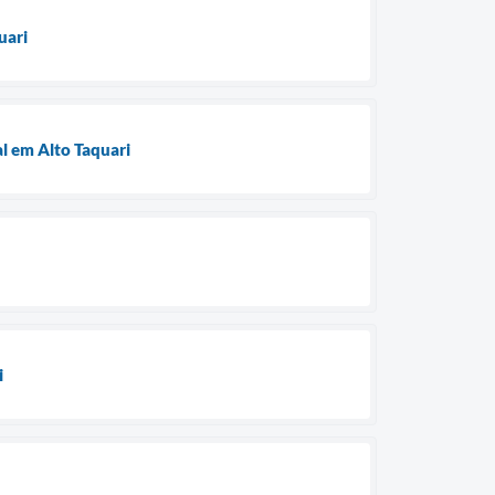
uari
l em Alto Taquari
i