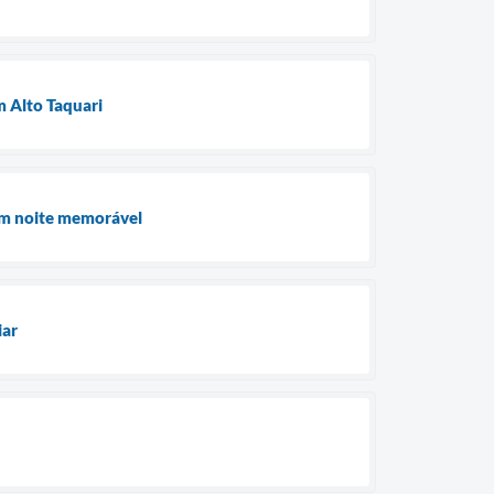
 Alto Taquari
 em noite memorável
iar